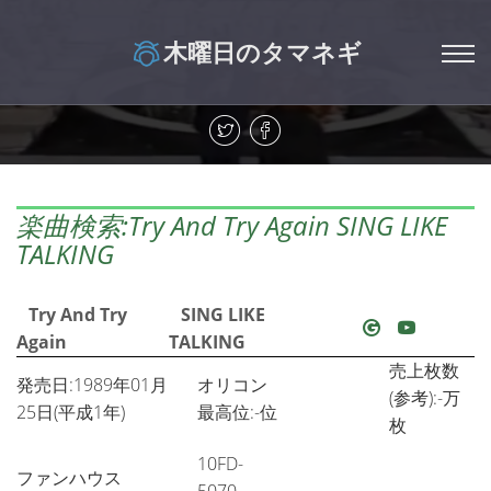
木曜日のタマネギ
楽曲検索:Try And Try Again SING LIKE
TALKING
Try And Try
SING LIKE
Again
TALKING
売上枚数
発売日:1989年01月
オリコン
(参考):-万
25日(平成1年)
最高位:-位
枚
10FD-
ファンハウス