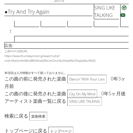
5070
SING LIKE
●Try And Try Again
TALKING
1
広告:
このページのURL
https://www.thursdayonion.jp/search.php?
mid=XKd3cHhKBVsBR3WkwGPbLYtIOhm%2FtkdN%2FKqikjNlluY%3D
本項目は入力情報がすべて揃っておりません。
この曲の前に発売された楽曲
0年3ヶ
Dancin' With Your Lies
月前
この曲の後に発売された楽曲
0年5ヶ月後
City On My Mind
アーティスト楽曲一覧に戻る
SING LIKE TALKING
検索に戻る
楽曲検索
トップページに戻る
トップページ