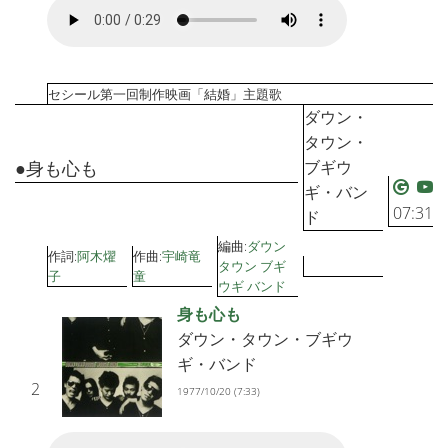
セシール第一回制作映画「結婚」主題歌
ダウン・
タウン・
●身も心も
ブギウ
ギ・バン
07:31
ド
編曲:
ダウン
作詞:
阿木燿
作曲:
宇崎竜
タウン ブギ
子
童
ウギ バンド
身も心も
ダウン・タウン・ブギウ
ギ・バンド
2
1977/10/20 (7:33)