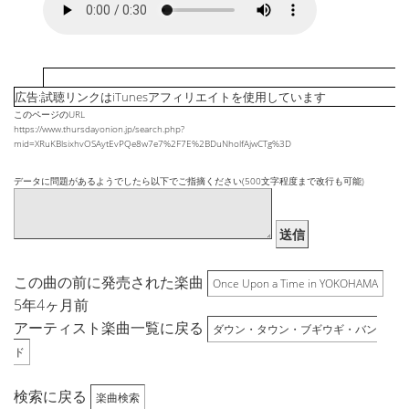
広告:試聴リンクはiTunesアフィリエイトを使用しています
このページのURL
https://www.thursdayonion.jp/search.php?
mid=XRuKBlsixhvOSAytEvPQe8w7e7%2F7E%2BDuNholfAjwCTg%3D
データに問題があるようでしたら以下でご指摘ください(500文字程度まで改行も可能)
送信
この曲の前に発売された楽曲
Once Upon a Time in YOKOHAMA
5年4ヶ月前
アーティスト楽曲一覧に戻る
ダウン・タウン・ブギウギ・バン
ド
検索に戻る
楽曲検索