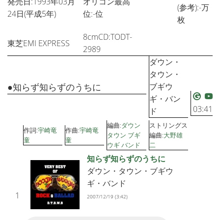
発売日:1993年03月
オリコン最高
(参考):-万
24日(平成5年)
位:-位
枚
8cmCD:TODT-
東芝EMI EXPRESS
2989
ダウン・
タウン・
●知らず知らずのうちに
ブギウ
ギ・バン
03:41
ド
編曲:
ダウン
ストリングス
作詞:
宇崎竜
作曲:
宇崎竜
タウン ブギ
編曲:
大野雄
童
童
ウギ バンド
二
知らず知らずのうちに
ダウン・タウン・ブギウ
ギ・バンド
1
2007/12/19 (3:42)