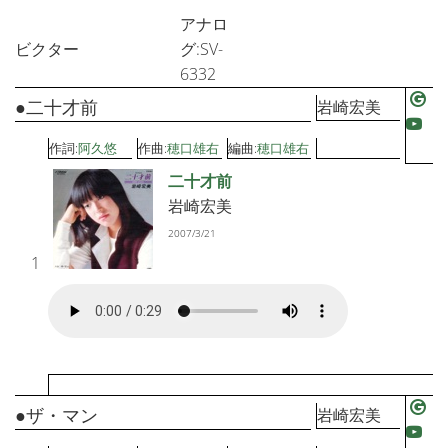
アナロ
ビクター
グ:SV-
6332
●二十才前
岩崎宏美
作詞:
阿久悠
作曲:
穂口雄右
編曲:
穂口雄右
二十才前
岩崎宏美
2007/3/21
1
●ザ・マン
岩崎宏美