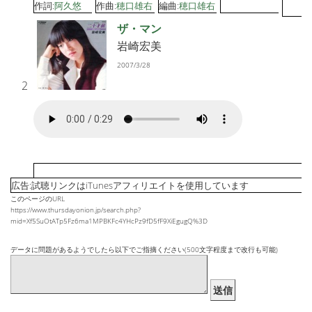
作詞:
阿久悠
作曲:
穂口雄右
編曲:
穂口雄右
ザ・マン
岩崎宏美
2007/3/28
2
広告:試聴リンクはiTunesアフィリエイトを使用しています
このページのURL
https://www.thursdayonion.jp/search.php?
mid=Xf5SuOtATp5Fz6ma1MPBKFc4YHcPz9fD5fF9XiEgugQ%3D
データに問題があるようでしたら以下でご指摘ください(500文字程度まで改行も可能)
送信