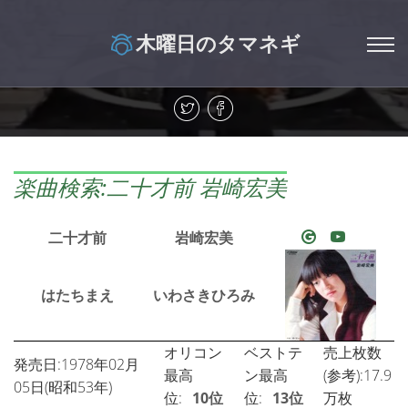
木曜日のタマネギ
楽曲検索:二十才前 岩崎宏美
二十才前
岩崎宏美
はたちまえ
いわさきひろみ
オリコン
ベストテ
売上枚数
発売日:1978年02月
最高
ン最高
(参考):17.9
05日(昭和53年)
位:
10位
位:
13位
万枚