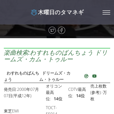
木曜日のタマネギ
楽曲検索:わすれものばんちょう ドリ
ームズ・カム・トゥルー
わすれものばんち
ドリームズ・カ
ょう
ム・トゥルー
オリコン
売上枚数
発売日:2000年07月
CDTV最高
最高
(参考):-万
07日(平成12年)
位:
14位
位:
14位
枚
TOCT-
東芝EMI