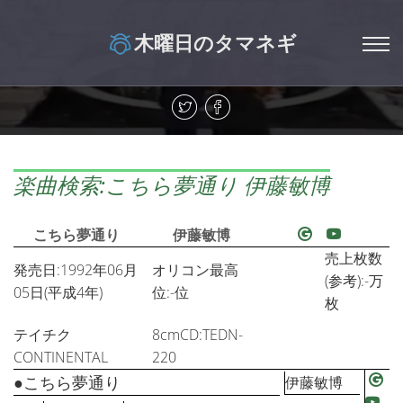
木曜日のタマネギ
楽曲検索:こちら夢通り 伊藤敏博
こちら夢通り
伊藤敏博
売上枚数
発売日:1992年06月
オリコン最高
(参考):-万
05日(平成4年)
位:-位
枚
テイチク
8cmCD:TEDN-
CONTINENTAL
220
●こちら夢通り
伊藤敏博