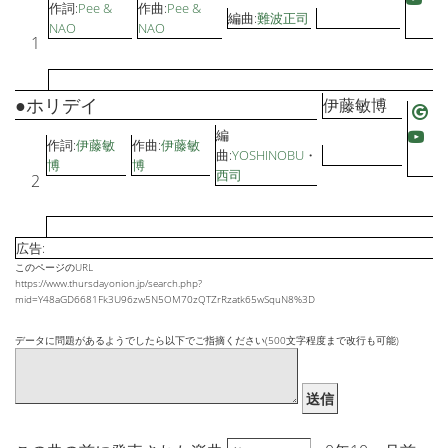
作詞:
Pee &
作曲:
Pee &
編曲:
難波正司
NAO
NAO
1
●ホリデイ
伊藤敏博
編
作詞:
伊藤敏
作曲:
伊藤敏
曲:
YOSHINOBU
・
博
博
西司
2
広告:
このページのURL
https://www.thursdayonion.jp/search.php?
mid=Y48aGD6681Fk3U96zw5N5OM70zQTZrRzatk65wSquN8%3D
データに問題があるようでしたら以下でご指摘ください(500文字程度まで改行も可能)
送信