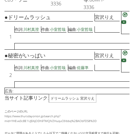
3336
3336
●ドリームラッシュ
宮沢りえ
作詞:
川村真澄
作曲:
小室哲哉
編曲:
小室哲哉
1
●秘密がいっぱい
宮沢りえ
作詞:
川村真澄
作曲:
小室哲哉
編曲:
佐藤準
2
広告:
当サイト記事リンク:
ドリームラッシュ 宮沢りえ
このページのURL
https://www.thursdayonion.jp/search.php?
mid=YHEve3cBE1UJ0AjODh9TMQlVZHuquC6Ibbq%2BAObFDS8%3D
データに問題があるようでしたら以下でご指摘ください(500文字程度まで改行も可能)