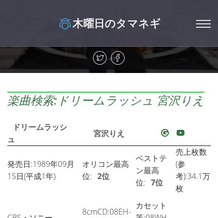
木曜日のタマネギ
楽曲検索:ドリームラッシュ 宮沢りえ
ドリームラッシ
宮沢りえ
ュ
売上枚数
ベストテ
発売日:1989年09月
オリコン最高
(参
ン最高
15日(平成1年)
位:
2位
考):34.1万
位:
7位
枚
カセット
8cmCD:08EH-
CBS・ソニー
等:08WH-