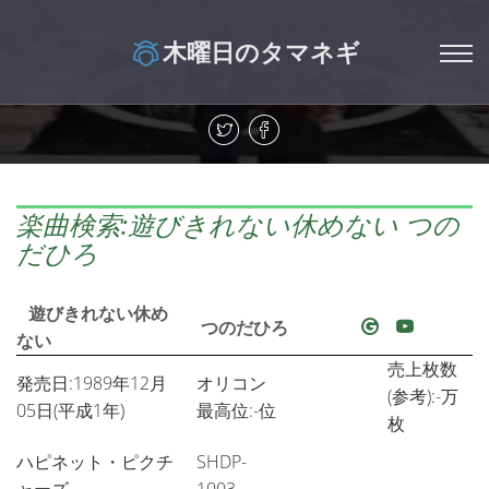
木曜日のタマネギ
楽曲検索:遊びきれない休めない つの
だひろ
遊びきれない休め
つのだひろ
ない
売上枚数
発売日:1989年12月
オリコン
(参考):-万
05日(平成1年)
最高位:-位
枚
ハピネット・ピクチ
SHDP-