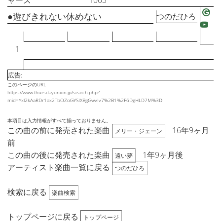
ャーズ
1003
●遊びきれない休めない
つのだひろ
1
広告:
このページのURL
https://www.thursdayonion.jp/search.php?
mid=Yxl2kAaRDr1ax2TbOZoGYSIXBgGwvIv7%2B1%2F6DgHLD7M%3D
本項目は入力情報がすべて揃っておりません。
この曲の前に発売された楽曲
16年9ヶ月
メリー・ジェーン
前
この曲の後に発売された楽曲
1年9ヶ月後
遠い夢
アーティスト楽曲一覧に戻る
つのだひろ
検索に戻る
楽曲検索
トップページに戻る
トップページ