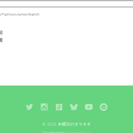
B%2FTgIE9xjs5vApKtdsVBrg%3D
前
後
© 2026 木曜日のタマネギ
Designed by
Freehtml5.co