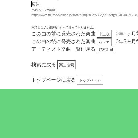
広告:
このページのURL
https://www.thursdayonion.jp/search.php?mid=ZXMJ6tSWvifgaiLMHou7l%2
本項目は入力情報がすべて揃っておりません。
この曲の前に発売された楽曲
0年1ヶ月
十三夜
この曲の後に発売された楽曲
0年5ヶ月
ムジカ
アーティスト楽曲一覧に戻る
谷村新司
検索に戻る
楽曲検索
トップページに戻る
トップページ