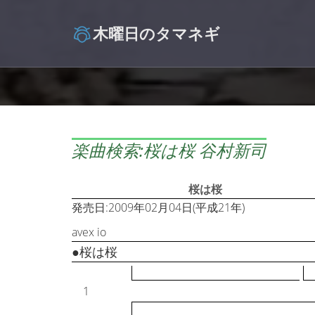
木曜日のタマネギ
楽曲検索:桜は桜 谷村新司
桜は桜
発売日:2009年02月04日(平成21年)
avex io
●桜は桜
1