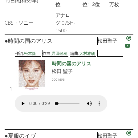
10日(昭和59年)
位
位:
2位
万枚
アナロ
CBS・ソニー
グ:07SH-
1500
●時間の国のアリス
松田聖子
作詞:
松本隆
作曲:
呉田軽穂
編曲:
大村雅朗
時間の国のアリス
松田 聖子
2001/8/6
1
●夏服のイヴ
松田聖子