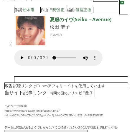
作詞:
松本隆
作曲:
日野皓正
編曲:
笹路正徳
夏服のイヴ(Seiko・Avenue)
松田 聖子
1982/1/1
2
広告:試聴リンクはiTunesアフィリエイトを使用しています
当サイト記事リンク:
時間の国のアリス 松田聖子
このページのURL
https://www.thursdayonion.jp/search.php?
mid=a%2FlqQ9etZBv26GC9gWcaVxFjUebXQXZ%2BxHU2X9m%2BUD0%3D
データに問題があるようでしたら以下でご指摘ください(500文字程度まで改行も可能)