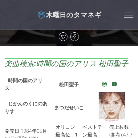
木曜日のタマネギ
楽曲検索:時間の国のアリス 松田聖子
時間の国のアリ
松田聖子
ス
じかんのくにのあ
まつだせいこ
りす
オリコン
ベストテ
売上枚数
発売日:1984年05月
最高位:
1
ン最高
(参考):47.7