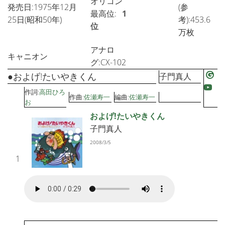
オリコン
発売日:1975年12月
(参
最高位:
1
25日(昭和50年)
考):453.6
位
万枚
アナロ
キャニオン
グ:CX-102
●およげ!たいやきくん
子門真人
作詞:
高田ひろ
作曲:
佐瀬寿一
編曲:
佐瀬寿一
お
およげ!たいやきくん
子門真人
2008/3/5
1