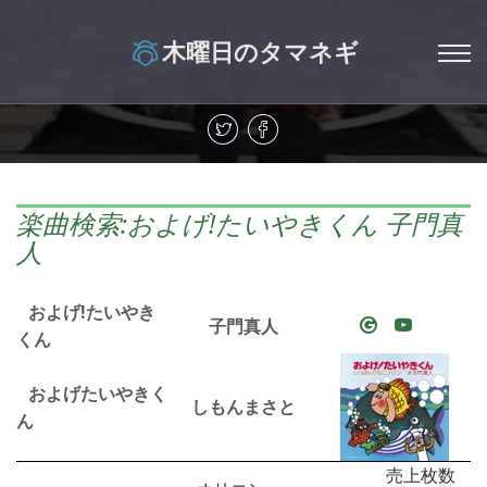
木曜日のタマネギ
楽曲検索:およげ!たいやきくん 子門真
人
およげ!たいやき
子門真人
くん
およげたいやきく
しもんまさと
ん
売上枚数