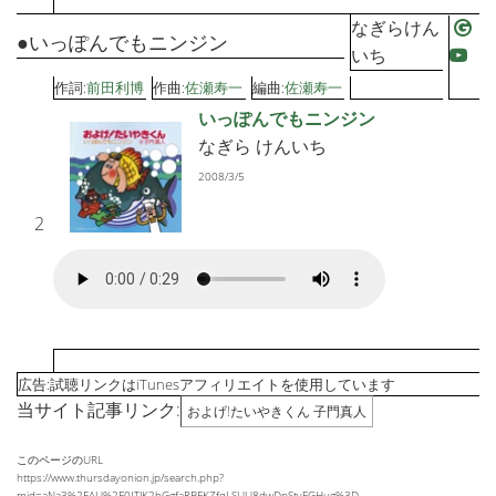
なぎらけん
●いっぽんでもニンジン
いち
作詞:
前田利博
作曲:
佐瀬寿一
編曲:
佐瀬寿一
いっぽんでもニンジン
なぎら けんいち
2008/3/5
2
広告:試聴リンクはiTunesアフィリエイトを使用しています
当サイト記事リンク:
およげ!たいやきくん 子門真人
このページのURL
https://www.thursdayonion.jp/search.php?
mid=aNa3%2FAU%2F0ITJK2hGgfaRBFKZfqLSUU8dwDpStyFGHug%3D