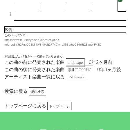
1
広告:
このページのURL
https://www.thursdayonion.jp/search.php?
mid=ag8Js%2FqyQ65k5JUV8K5A%2F746kmp3P5pthLQ596%2BvuW8%3D
本項目は入力情報がすべて揃っておりません。
この曲の前に発売された楽曲
0年2ヶ月前
endscape
この曲の後に発売された楽曲
0年3ヶ月後
浮世CROSSING
アーティスト楽曲一覧に戻る
UVERworld
検索に戻る
楽曲検索
トップページに戻る
トップページ