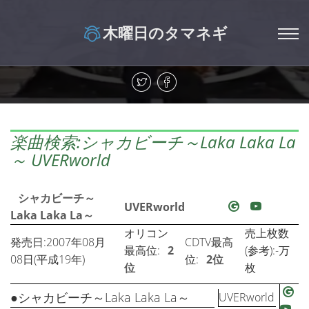
木曜日のタマネギ
楽曲検索:シャカビーチ～Laka Laka La
～ UVERworld
シャカビーチ～
UVERworld
Laka Laka La～
オリコン
売上枚数
発売日:2007年08月
CDTV最高
最高位:
2
(参考):-万
08日(平成19年)
位:
2位
位
枚
●シャカビーチ～Laka Laka La～
UVERworld