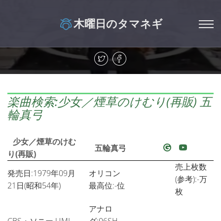
木曜日のタマネギ
楽曲検索:少女／煙草のけむり(再販) 五
輪真弓
少女／煙草のけむ
五輪真弓
り(再販)
売上枚数
発売日:1979年09月
オリコン
(参考):-万
21日(昭和54年)
最高位:-位
枚
アナロ