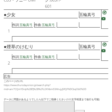
CBS・ソニー UMI
グ:06SH-
601
●少女
五輪真弓
作詞:
五輪真弓
作曲:
五輪真弓
1
●煙草のけむり
五輪真弓
作詞:
五輪真弓
作曲:
五輪真弓
2
広告:
このページのURL
https://www.thursdayonion.jp/search.php?
mid=anr7CQmYDvlp%2BFJ%2B%2Fz2KNbm5SNhvjyJ5fQFNDCbqObE%3D
データに問題があるようでしたら以下でご指摘ください(500文字程度まで改行も可能)