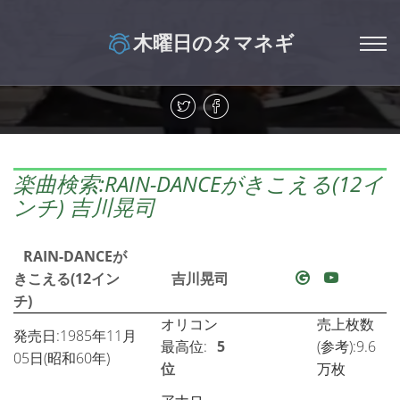
木曜日のタマネギ
楽曲検索:RAIN-DANCEがきこえる(12イ
ンチ) 吉川晃司
RAIN-DANCEが
きこえる(12イン
吉川晃司
チ)
オリコン
売上枚数
発売日:1985年11月
最高位:
5
(参考):9.6
05日(昭和60年)
位
万枚