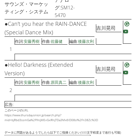
アナロ
サウンズ・マーケッ
グ:SM12-
ティング・システム
5470
●Can't you hear the RAIN-DANCE
吉川晃司
(Special Dance Mix)
作詞:
安藤秀樹
作曲:
佐藤健
編曲:
後藤次利
1
●Hello! Darkness (Extended
吉川晃司
Version)
作詞:
安藤秀樹
作曲:
原田真二
編曲:
後藤次利
2
広告:
このページのURL
https://www.thursdayonion.jp/search.php?
mid=bjRbd3ssmGa%2FfmjMEvGxlRnjTDa3Mx6ID08sl%2Fn38Zc%3D
データに問題があるようでしたら以下でご指摘ください(500文字程度まで改行も可能)