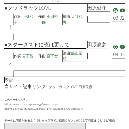
●グッドラックLOVE
田原俊彦
作詞:
小林和
作曲:
小田裕
編曲:
大谷和
03:02
子
一郎
夫
1
●スターダストに夜は更けて
田原俊彦
編曲:
船山基
04:43
作詞:
宮下智
作曲:
宮下智
紀
2
広告:
当サイト記事リンク:
グッドラックLOVE 田原俊彦
このページのURL
https://www.thursdayonion.jp/search.php?
mid=cJuTykXs2tgynaxC9X8Z00S1pNA1a0hakqZR9EuoJjk%3D
データに問題があるようでしたら以下でご指摘ください(500文字程度まで改行も可能)