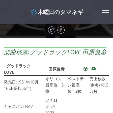
木曜日のタマネギ
楽曲検索:グッドラックLOVE 田原俊彦
グッドラック
田原俊彦
LOVE
オリコン
ベストテ
売上枚数
発売日:1981年10月
最高位:
3
ン最高
(参考):49.5
16日(昭和56年)
位
位:
3位
万枚
アナロ
キャニオン NAV
グ:7A-
0123