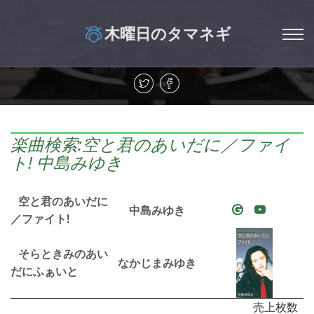
木曜日のタマネギ
楽曲検索:空と君のあいだに／ファイ
ト! 中島みゆき
空と君のあいだに
中島みゆき
／ファイト!
そらときみのあい
なかじまみゆき
だにふぁいと
売上枚数