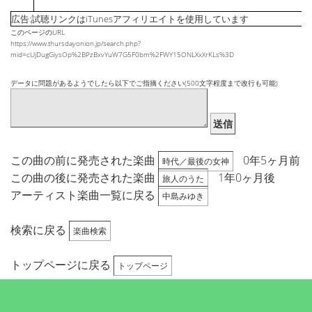
広告:試聴リンクはiTunesアフィリエイトを使用しています
このページのURL
https://www.thursdayonion.jp/search.php?
mid=cUjDugGiysOp%2BPzBxvYuW7G5F0bm%2FWY15ONLXxXrKLs%3D
データに問題があるようでしたら以下でご指摘ください(500文字程度まで改行も可能)
送信
この曲の前に発売された楽曲
0年5ヶ月前
時代／最後の女神
この曲の後に発売された楽曲
1年0ヶ月後
旅人のうた
アーティスト楽曲一覧に戻る
中島みゆき
検索に戻る
楽曲検索
トップページに戻る
トップページ