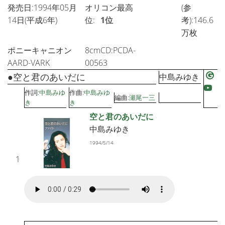
発売日:1994年05月
オリコン最高
(参
14日(平成6年)
位:
1位
考):146.6
万枚
ポニーキャニオン
8cmCD:PCDA-
AARD-VARK
00563
●空と君のあいだに
中島みゆき
作詞:
中島みゆ
作曲:
中島みゆ
編曲:
瀬尾一三
き
き
空と君のあいだに
中島みゆき
1994/5/14
1