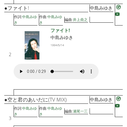
●ファイト!
中島みゆき
作詞:
中島みゆ
作曲:
中島みゆ
編曲:
井上堯之
き
き
ファイト!
中島みゆき
1994/5/14
2
●空と君のあいだに(TV MIX)
中島みゆき
作詞:
中島みゆ
作曲:
中島みゆ
編曲:
瀬尾一三
き
き
3