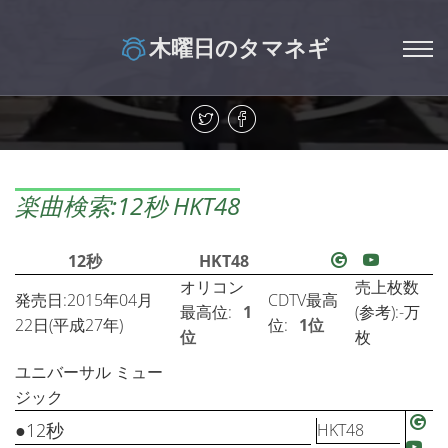
木曜日のタマネギ
楽曲検索:12秒 HKT48
12秒
HKT48
オリコン
売上枚数
発売日:2015年04月
CDTV最高
最高位:
1
(参考):-万
22日(平成27年)
位:
1位
位
枚
ユニバーサル ミュー
ジック
●12秒
HKT48