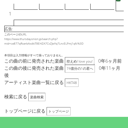
1
広告:
このページのURL
https://www.thursdayonion.jp/search.php?
mid=ce877qRserbAxdkiT8EHZA7CxZJwYq7LnvELPmj1qfc%3D
本項目は入力情報がすべて揃っておりません。
この曲の前に発売された楽曲
0年6ヶ月前
控えめI love you!
この曲の後に発売された楽曲
0年11ヶ月
74億分の1の君へ
後
アーティスト楽曲一覧に戻る
HKT48
検索に戻る
楽曲検索
トップページに戻る
トップページ