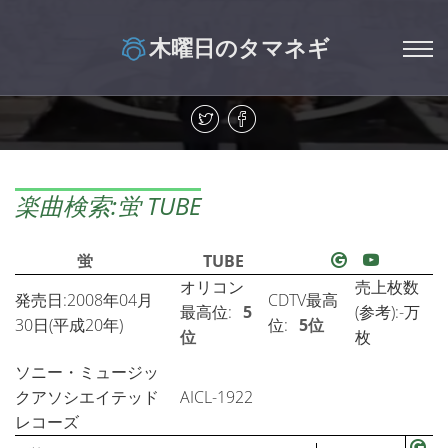
木曜日のタマネギ
楽曲検索:蛍 TUBE
蛍
TUBE
オリコン
売上枚数
発売日:2008年04月
CDTV最高
最高位:
5
(参考):-万
30日(平成20年)
位:
5位
位
枚
ソニー・ミュージッ
クアソシエイテッド
AICL-1922
レコーズ