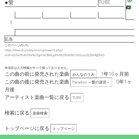
●蛍
TUBE
1
広告:
このページのURL
https://www.thursdayonion.jp/search.php?
mid=d2DkDhdhDFe%2Fgm%2Bi4Lp95N62RskM82Yb5ouoSQl0kRg%3D
本項目は入力情報がすべて揃っておりません。
この曲の前に発売された楽曲
1年10ヶ月前
みんなのうみ
この曲の後に発売された楽曲
0年1ヶ
Paradiso ～愛の迷宮～
月後
アーティスト楽曲一覧に戻る
TUBE
検索に戻る
楽曲検索
トップページに戻る
トップページ