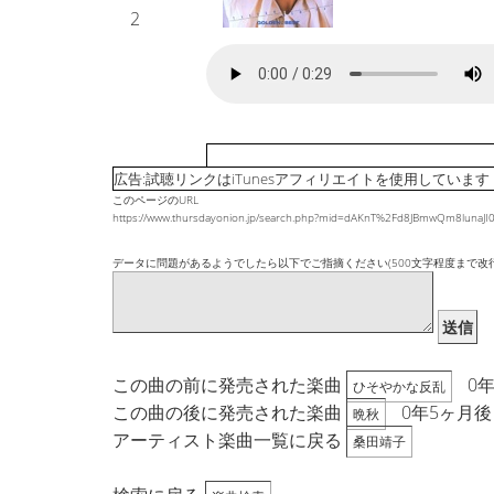
2
広告:試聴リンクはiTunesアフィリエイトを使用しています
このページのURL
https://www.thursdayonion.jp/search.php?mid=dAKnT%2Fd8JBmwQm8lunaJ
データに問題があるようでしたら以下でご指摘ください(500文字程度まで改
送信
この曲の前に発売された楽曲
0
ひそやかな反乱
この曲の後に発売された楽曲
0年5ヶ月後
晩秋
アーティスト楽曲一覧に戻る
桑田靖子