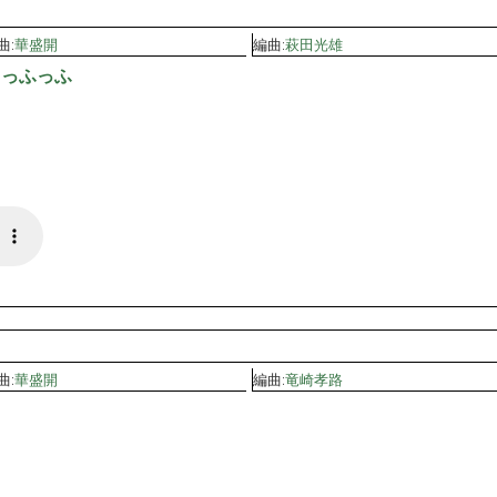
曲:
華盛開
編曲:
萩田光雄
うっふっふ
曲:
華盛開
編曲:
竜崎孝路