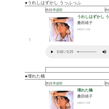
●うれしはずかし うっふっふ
作詞:
華盛開
作
うれしはずかし 
桑田靖子
2002/11/20
1
●壊れた橋
作詞:
華盛開
作
壊れた橋
桑田靖子
2002/11/20