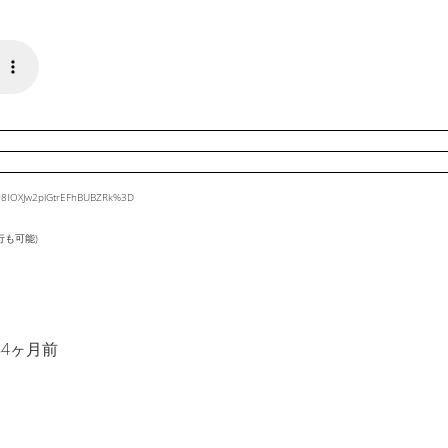
I08IOXJw2plGtrEFhBUBZRk%3D
行も可能)
年4ヶ月前