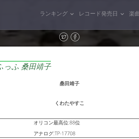
ランキング
レコード発売日
楽
ふっふ 桑田靖子
桑田靖子
くわたやすこ
オリコン最高位:88位
アナログ:TP-17708