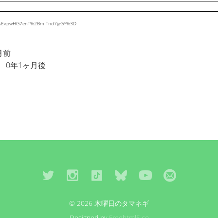
Is1sEvpwHG7enT%2BmITnd7jyGY%3D
月前
0年1ヶ月後
© 2026 木曜日のタマネギ
Designed by
Freehtml5.co