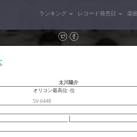
ランキング
レコード発売日
楽
介
太川陽介
オリコン最高位:-位
SV-6448