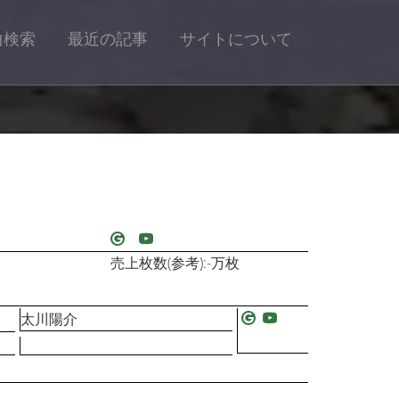
曲検索
最近の記事
サイトについて
売上枚数(参考):-万枚
太川陽介