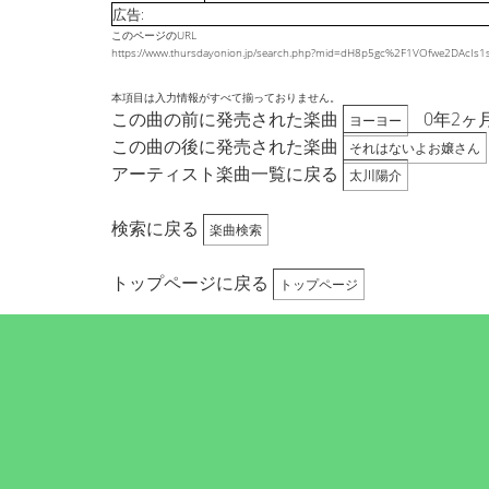
広告:
このページのURL
https://www.thursdayonion.jp/search.php?mid=dH8p5gc%2F1VOfwe2DAc
本項目は入力情報がすべて揃っておりません。
この曲の前に発売された楽曲
0年2ヶ
ヨーヨー
この曲の後に発売された楽曲
それはないよお嬢さん
アーティスト楽曲一覧に戻る
太川陽介
検索に戻る
楽曲検索
トップページに戻る
トップページ