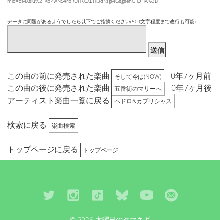
mid=dMAsiu%2FXbPWNS4rbRUHKGXEHl3dKsgMGsgsenGIlQHA%3D
データに問題があるようでしたら以下でご指摘ください(500文字程度まで改行も可能)
送信
この曲の前に発売された楽曲
0年7ヶ月前
そして今は(NOW)
この曲の後に発売された楽曲
0年7ヶ月後
五番街のマリーへ
アーティスト楽曲一覧に戻る
ペドロ&カプリシャス
検索に戻る
楽曲検索
トップページに戻る
トップページ
© 2026 木曜日のタマネギ