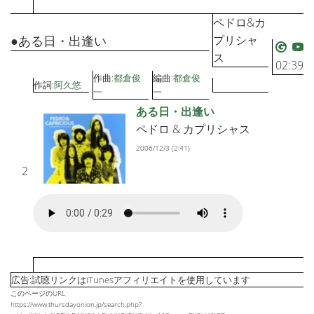
ペドロ&カ
●ある日・出逢い
プリシャ
ス
02:39
作曲:
都倉俊
編曲:
都倉俊
作詞:
阿久悠
一
一
ある日・出逢い
ペドロ & カプリシャス
2006/12/3 (2:41)
2
広告:試聴リンクはiTunesアフィリエイトを使用しています
このページのURL
https://www.thursdayonion.jp/search.php?