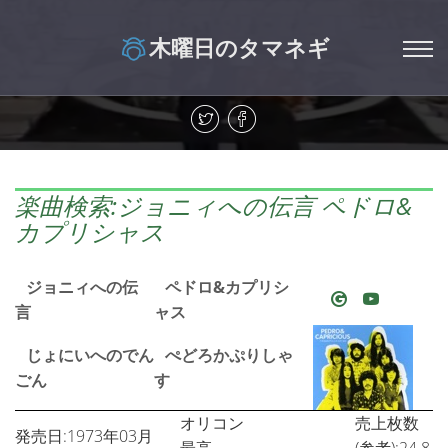
木曜日のタマネギ
楽曲検索:ジョニィへの伝言 ペドロ&
カプリシャス
ジョニィへの伝
ペドロ&カプリシ
言
ャス
じょにいへのでん
ぺどろかぷりしゃ
ごん
す
オリコン
売上枚数
発売日:1973年03月