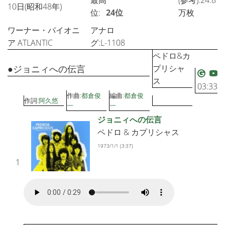
最高
(参考):24.8
10日(昭和48年)
位:
24位
万枚
ワーナー・パイオニ
アナロ
ア ATLANTIC
グ:L-1108
ペドロ&カ
●ジョニィへの伝言
プリシャ
ス
03:33
作曲:
都倉俊
編曲:
都倉俊
作詞:
阿久悠
一
一
ジョニィへの伝言
ペドロ & カプリシャス
1973/1/1 (3:37)
1