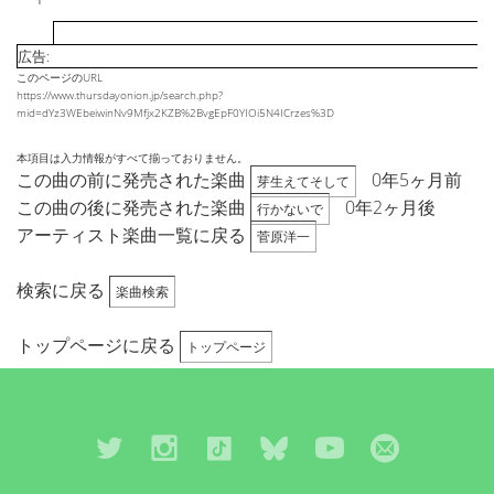
広告:
このページのURL
https://www.thursdayonion.jp/search.php?
mid=dYz3WEbeiwinNv9Mfjx2KZB%2BvgEpF0YIOi5N4ICrzes%3D
本項目は入力情報がすべて揃っておりません。
この曲の前に発売された楽曲
0年5ヶ月前
芽生えてそして
この曲の後に発売された楽曲
0年2ヶ月後
行かないで
アーティスト楽曲一覧に戻る
菅原洋一
検索に戻る
楽曲検索
トップページに戻る
トップページ