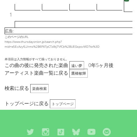
1
広告:
このページのURL
https://www.thursdayonion.jp/search.php?
mid=e5EcAzyfLLhms%2B6P6TpCTz8tj7VfCb%2BUEGspsvMD7to%3D
本項目は入力情報がすべて揃っておりません。
この曲の後に発売された楽曲
0年5ヶ月後
遠い夢
アーティスト楽曲一覧に戻る
鷹橋敏輝
検索に戻る
楽曲検索
トップページに戻る
トップページ