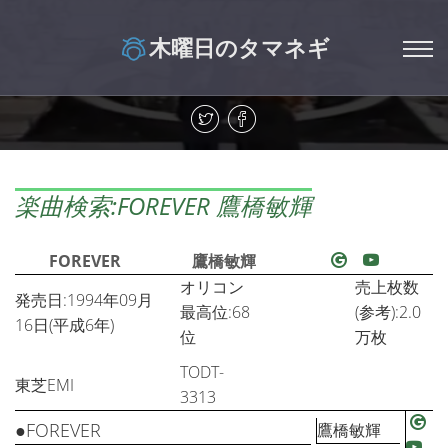
木曜日のタマネギ
楽曲検索:FOREVER 鷹橋敏輝
FOREVER
鷹橋敏輝
オリコン
売上枚数
発売日:1994年09月
最高位:68
(参考):2.0
16日(平成6年)
位
万枚
TODT-
東芝EMI
3313
●FOREVER
鷹橋敏輝