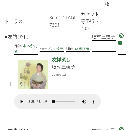
枚
カセット
8cmCD:TADL-
トーラス
等:TASL-
7301
7301
●友禅流し
牧村三枝子
作詞:
水木かお
作曲:
乙田修三
編曲:
斉藤恒夫
る
友禅流し
牧村三枝子
2018/8/22
1