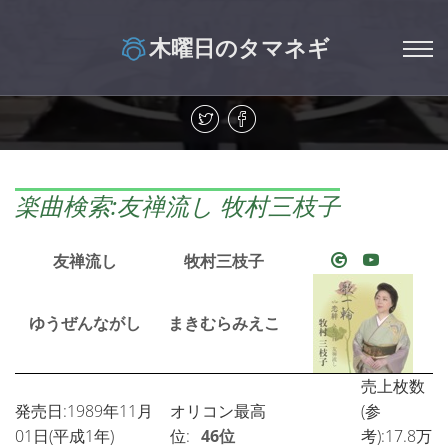
木曜日のタマネギ
楽曲検索:友禅流し 牧村三枝子
友禅流し
牧村三枝子
ゆうぜんながし
まきむらみえこ
売上枚数
発売日:1989年11月
オリコン最高
(参
01日(平成1年)
位:
46位
考):17.8万