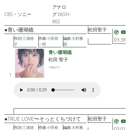
アナロ
CBS・ソニー
グ:06SH-
802
●青い珊瑚礁
松田聖子
作詞:
三浦徳
作曲:
小田裕
編曲:
大村雅
03:38
子
一郎
朗
青い珊瑚礁
松田 聖子
1980/7/1
1
●TRUE LOVE〜そっとくちづけて
松田聖子
作詞:
三浦徳
作曲:
小田裕
編曲:
大村雅
03:01