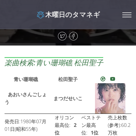
木曜日のタマネギ
楽曲検索:青い珊瑚礁 松田聖子
青い珊瑚礁
松田聖子
あおいさんごしょ
まつだせいこ
う
オリコン
ベストテ
売上枚数
発売日:1980年07月
最高位:
2
ン最高
(参考):60.2
01日(昭和55年)
位
位:
1位
万枚