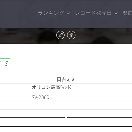
ランキング
レコード発売日
楽
ミミ
日吉ミミ
オリコン最高位:-位
SV-2360