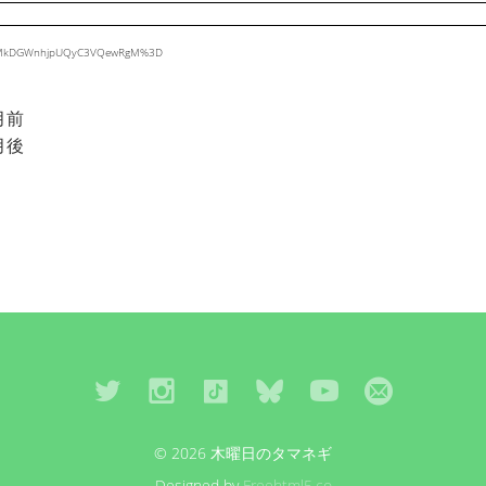
Fb4fMkDGWnhjpUQyC3VQewRgM%3D
月前
月後
© 2026 木曜日のタマネギ
Designed by
Freehtml5.co