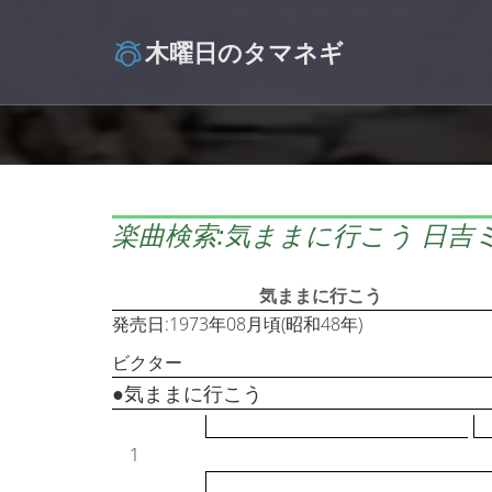
木曜日のタマネギ
楽曲検索:気ままに行こう 日吉
気ままに行こう
発売日:1973年08月頃(昭和48年)
ビクター
●気ままに行こう
1