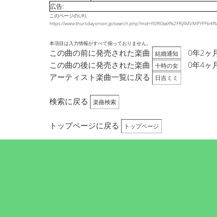
広告:
このページのURL
https://www.thursdayonion.jp/search.php?mid=fI0RGteX%2FRjXMVMPYF
本項目は入力情報がすべて揃っておりません。
この曲の前に発売された楽曲
0年2ヶ
結婚通知
この曲の後に発売された楽曲
0年4ヶ
十時の女
アーティスト楽曲一覧に戻る
日吉ミミ
検索に戻る
楽曲検索
トップページに戻る
トップページ