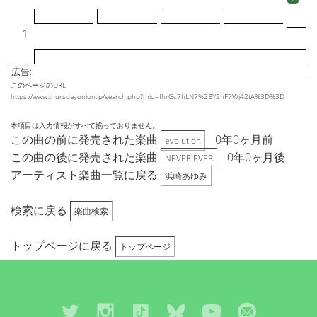
1
広告:
このページのURL
https://www.thursdayonion.jp/search.php?mid=fhrGc7hLN7%2BY2hF7Wj42tA%3D%3D
本項目は入力情報がすべて揃っておりません。
この曲の前に発売された楽曲
0年0ヶ月前
evolution
この曲の後に発売された楽曲
0年0ヶ月後
NEVER EVER
アーティスト楽曲一覧に戻る
浜崎あゆみ
検索に戻る
楽曲検索
トップページに戻る
トップページ