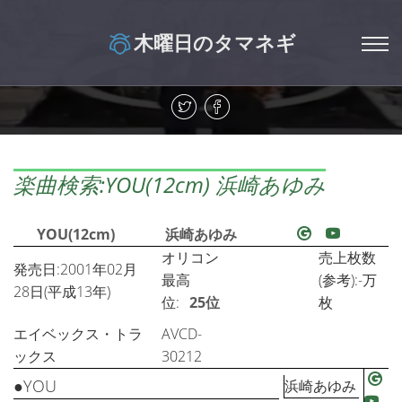
木曜日のタマネギ
楽曲検索:YOU(12cm) 浜崎あゆみ
YOU(12cm)
浜崎あゆみ
オリコン
売上枚数
発売日:2001年02月
最高
(参考):-万
28日(平成13年)
位:
25位
枚
エイベックス・トラ
AVCD-
ックス
30212
●YOU
浜崎あゆみ