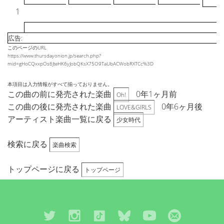
1
広告:
このページのURL
https://www.thursdayonion.jp/search.php?
mid=gHoCQxxpOs6JteHK6yJobQKsX75O9TaUbACWobRXTCc%3D
本項目は入力情報がすべて揃っておりません。
この曲の前に発売された楽曲
0年1ヶ月前
Oh!
この曲の後に発売された楽曲
0年6ヶ月後
LOVE&GIRLS
アーティスト楽曲一覧に戻る
少女時代
検索に戻る
楽曲検索
トップページに戻る
トップページ