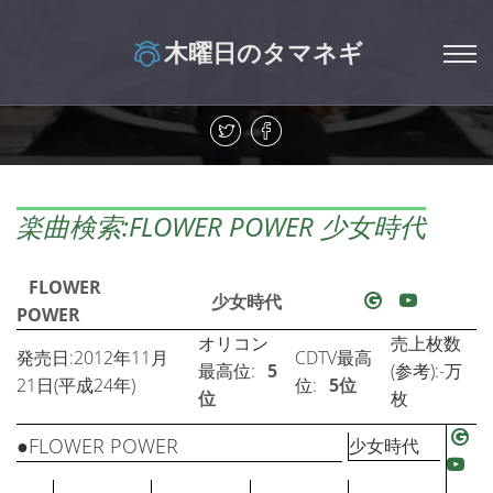
木曜日のタマネギ
楽曲検索:FLOWER POWER 少女時代
FLOWER
少女時代
POWER
オリコン
売上枚数
発売日:2012年11月
CDTV最高
最高位:
5
(参考):-万
21日(平成24年)
位:
5位
位
枚
●FLOWER POWER
少女時代