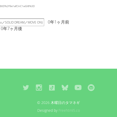
Exx66D%2F9e1afCInC1wGI8%3D
0年1ヶ月前
s Two／SOLID DREAM／MOVE ON)
0年7ヶ月後
© 2026 木曜日のタマネギ
Designed by
Freehtml5.co