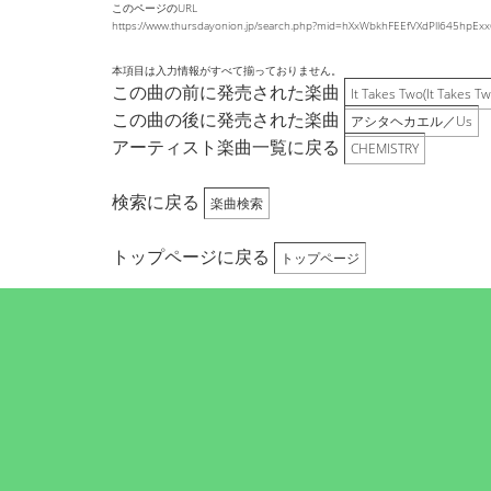
このページのURL
https://www.thursdayonion.jp/search.php?mid=hXxWbkhFEEfVXdPll645hp
本項目は入力情報がすべて揃っておりません。
この曲の前に発売された楽曲
It Takes Two(It Take
この曲の後に発売された楽曲
アシタヘカエル／Us
アーティスト楽曲一覧に戻る
CHEMISTRY
検索に戻る
楽曲検索
トップページに戻る
トップページ