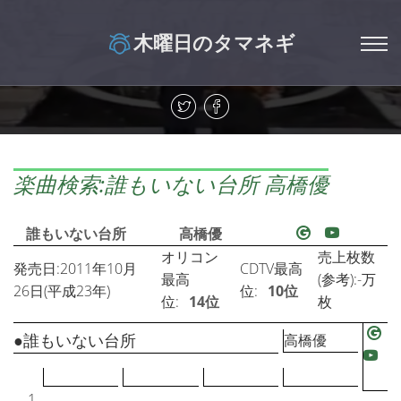
木曜日のタマネギ
楽曲検索:誰もいない台所 高橋優
誰もいない台所
高橋優
オリコン
売上枚数
発売日:2011年10月
CDTV最高
最高
(参考):-万
26日(平成23年)
位:
10位
位:
14位
枚
●誰もいない台所
高橋優
1