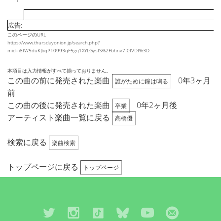
広告:
このページのURL
https://www.thursdayonion.jp/search.php?
mid=i8fW5duKJbqP10993qF5gq1XYLGysfS%2Fbhnv7I0IVDI%3D
本項目は入力情報がすべて揃っておりません。
この曲の前に発売された楽曲
0年3ヶ月
誰がために鐘は鳴る
前
この曲の後に発売された楽曲
0年2ヶ月後
卒業
アーティスト楽曲一覧に戻る
高橋優
検索に戻る
楽曲検索
トップページに戻る
トップページ