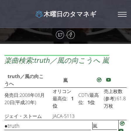
木曜日のタマネギ
楽曲検索:truth／風の向こうへ 嵐
truth／風の向こ
嵐
うへ
オリコン
売上枚数
発売日:2008年08月
CDTV最高
最高位:
1
(参考):61.8
20日(平成20年)
位:
1位
位
万枚
ジェイ・ストーム
JACA-5113
●truth
嵐