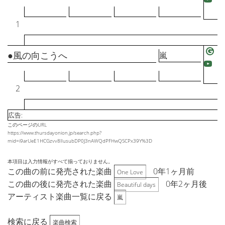
1
●風の向こうへ
嵐
2
広告:
このページのURL
https://www.thursdayonion.jp/search.php?
mid=i9arUeE1HCGzvv8lIusubDP0J3nAWQdPFHwQSCPx39Y%3D
本項目は入力情報がすべて揃っておりません。
この曲の前に発売された楽曲
0年1ヶ月前
One Love
この曲の後に発売された楽曲
0年2ヶ月後
Beautiful days
アーティスト楽曲一覧に戻る
嵐
検索に戻る
楽曲検索