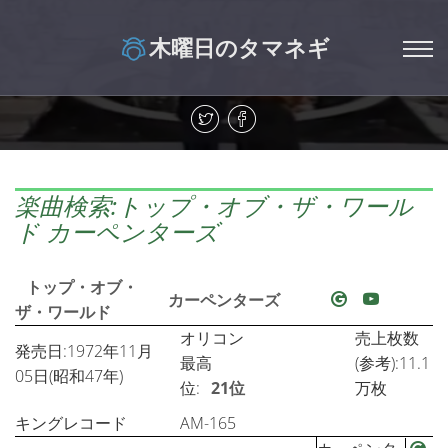
木曜日のタマネギ
楽曲検索:トップ・オブ・ザ・ワール
ド カーペンターズ
トップ・オブ・
カーペンターズ
ザ・ワールド
オリコン
売上枚数
発売日:1972年11月
最高
(参考):11.1
05日(昭和47年)
位:
21位
万枚
キングレコード
AM-165