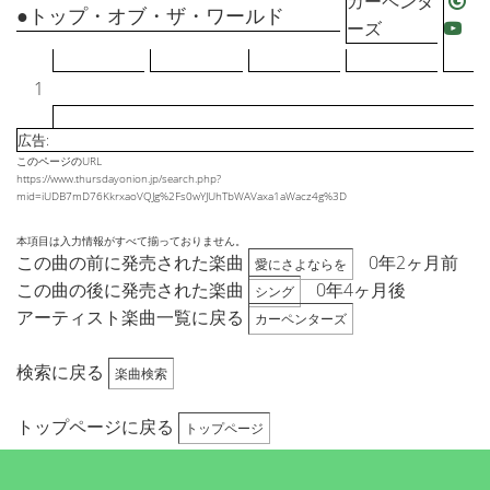
カーペンタ
●トップ・オブ・ザ・ワールド
ーズ
1
広告:
このページのURL
https://www.thursdayonion.jp/search.php?
mid=iUDB7mD76KkrxaoVQJg%2Fs0wYJUhTbWAVaxa1aWacz4g%3D
本項目は入力情報がすべて揃っておりません。
この曲の前に発売された楽曲
0年2ヶ月前
愛にさよならを
この曲の後に発売された楽曲
0年4ヶ月後
シング
アーティスト楽曲一覧に戻る
カーペンターズ
検索に戻る
楽曲検索
トップページに戻る
トップページ