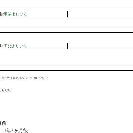
曲:
甲斐よしひろ
曲:
甲斐よしひろ
y%2F8uCwQDxk5iR27EATfA56650%3D
行も可能)
月前
3年2ヶ月後