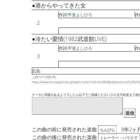
●港からやってきた女
作詞:
甲斐よしひろ
作
2
●冷たい愛情(1982武道館LIVE)
作詞:
甲斐よしひろ
作
3
広告:
このページのURL
https://www.thursdayonion.jp/search.php?mid=imia%2ByebqxpbcumCUM
データに問題があるようでしたら以下でご指摘ください(500文字程度まで改
送信
この曲の前に発売された楽曲
8年2ヶ
ちんぴら
この曲の後に発売された楽曲
トレーラー・ハウスで