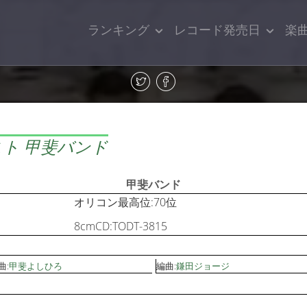
ランキング
レコード発売日
楽
ト 甲斐バンド
甲斐バンド
オリコン最高位:70位
8cmCD:TODT-3815
曲:
甲斐よしひろ
編曲:
鎌田ジョージ