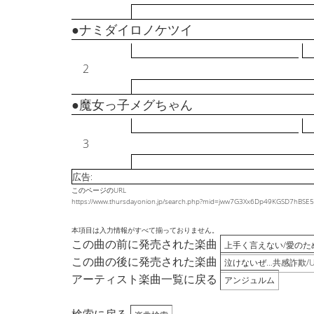
●ナミダイロノケツイ
2
●魔女っ子メグちゃん
3
広告:
このページのURL
https://www.thursdayonion.jp/search.php?mid=jww7G3Xx6Dp49KGSD7
本項目は入力情報がすべて揃っておりません。
この曲の前に発売された楽曲
上手く言えない/愛のた
この曲の後に発売された楽曲
泣けないぜ…共感詐欺/Urah
アーティスト楽曲一覧に戻る
アンジュルム