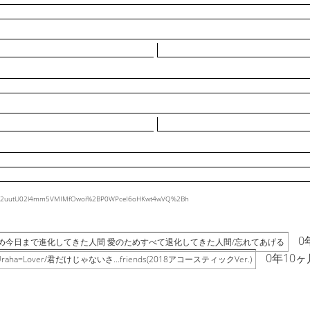
hBSE52uutU02l4mm5VMIMfOwoi%2BP0WPceI6oHKwt4wVQ%2Bh
0
め今日まで進化してきた人間 愛のためすべて退化してきた人間/忘れてあげる
0年10ヶ
a=Lover/君だけじゃないさ...friends(2018アコースティックVer.)