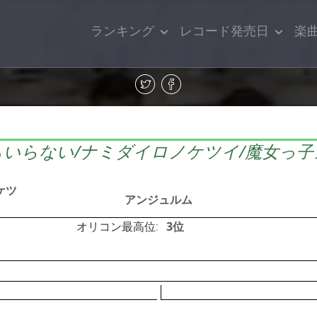
ランキング
レコード発売日
楽
もいらない/ナミダイロノケツイ/魔女っ子
ケツ
アンジュルム
オリコン最高位:
3位