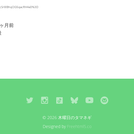
o3vrcSrWBhqOG5qacRH4e0%3D
0ヶ月前
後
© 2026 木曜日のタマネギ
Designed by
Freehtml5.co