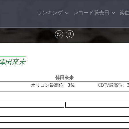
ランキング
レコード発売日
楽
也 倖田來未
倖田來未
オリコン最高位:
3位
CDTV最高位: