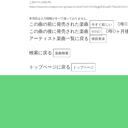
このページのURL
https://www.thursdayonion.jp/search.php?mid=kYUNqg0El6Lp6E7lSb26Y
本項目は入力情報がすべて揃っておりません。
この曲の前に発売された楽曲
0年
今すぐ欲しい
この曲の後に発売された楽曲
0年0ヶ月
WIND
アーティスト楽曲一覧に戻る
倖田來未
検索に戻る
楽曲検索
トップページに戻る
トップページ