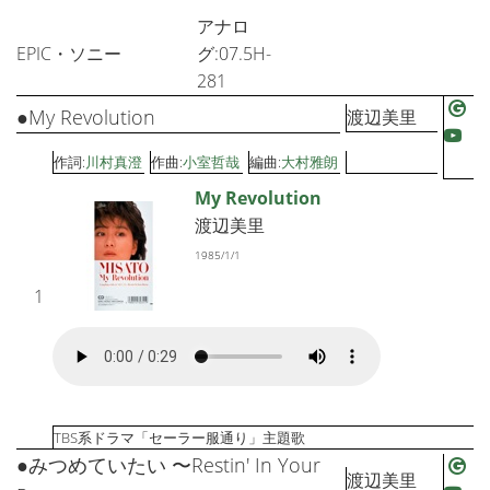
アナロ
EPIC・ソニー
グ:07.5H-
281
●My Revolution
渡辺美里
作詞:
川村真澄
作曲:
小室哲哉
編曲:
大村雅朗
My Revolution
渡辺美里
1985/1/1
1
TBS系ドラマ「セーラー服通り」主題歌
●みつめていたい 〜Restin' In Your
渡辺美里