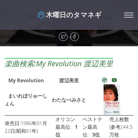
木曜日のタマネギ
楽曲検索:My Revolution 渡辺美里
My Revolution
渡辺美里
まいれぼりゅーし
わたなべみさと
ょん
オリコン
ベストテ
売上枚数
発売日:1986年01月
最高位:
1
ン最高
(参考):44.5
22日(昭和61年)
位
位:
3位
万枚