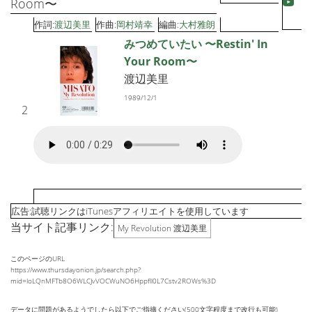
Room〜
作詞:
渡辺美里
作曲:
岡村靖幸
編曲:
大村雅朗
みつめていたい 〜Restin' In
Your Room〜
渡辺美里
1989/12/1
2
広告:試聴リンクはiTunesアフィリエイトを使用しています
当サイト記事リンク:
My Revolution 渡辺美里
このページのURL
https://www.thursdayonion.jp/search.php?
mid=loLQnMFTb8O6WLCJvVOCWuNO6Hppfll0L7Cstv2ROWs%3D
データに問題があるようでしたら以下でご指摘ください(500文字程度まで改行も可能)