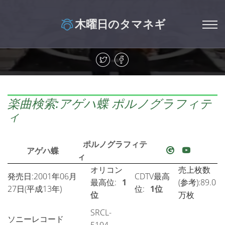
木曜日のタマネギ
楽曲検索:アゲハ蝶 ポルノグラフィテ
ィ
ポルノグラフィテ
アゲハ蝶
ィ
オリコン
売上枚数
発売日:2001年06月
CDTV最高
最高位:
1
(参考):89.0
27日(平成13年)
位:
1位
位
万枚
SRCL-
ソニーレコード