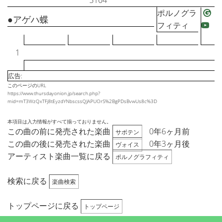
5104
ポルノグラ
●アゲハ蝶
フィティ
1
広告:
このページのURL
https://www.thursdayonion.jp/search.php?
mid=mT3WzQxTFj8tEyzdYNbscssQJAPUOrS%2BgPDsBvwUs8c%3D
本項目は入力情報がすべて揃っておりません。
この曲の前に発売された楽曲
0年6ヶ月前
サボテン
この曲の後に発売された楽曲
0年3ヶ月後
ヴォイス
アーティスト楽曲一覧に戻る
ポルノグラフィティ
検索に戻る
楽曲検索
トップページに戻る
トップページ