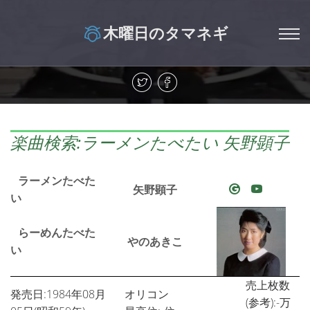
木曜日のタマネギ
楽曲検索:ラーメンたべたい 矢野顕子
ラーメンたべた
矢野顕子
い
らーめんたべた
やのあきこ
い
売上枚数
発売日:1984年08月
オリコン
(参考):-万