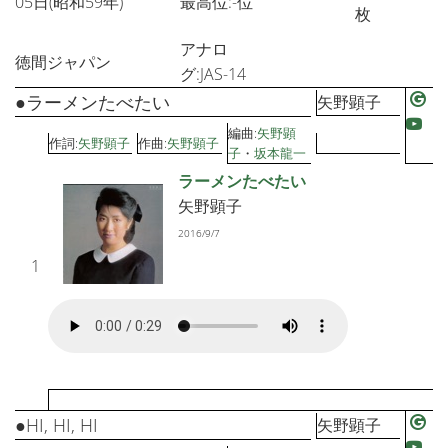
05日(昭和59年)
最高位:-位
枚
アナロ
徳間ジャパン
グ:JAS-14
●ラーメンたべたい
矢野顕子
編曲:
矢野顕
作詞:
矢野顕子
作曲:
矢野顕子
子
・
坂本龍一
ラーメンたべたい
矢野顕子
2016/9/7
1
●HI, HI, HI
矢野顕子