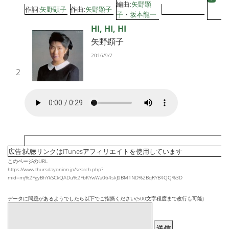
編曲:
矢野顕
作詞:
矢野顕子
作曲:
矢野顕子
子
・
坂本龍一
HI, HI, HI
矢野顕子
2016/9/7
2
広告:試聴リンクはiTunesアフィリエイトを使用しています
このページのURL
https://www.thursdayonion.jp/search.php?
mid=mj%2FgyBhYkSCkQADu%2FbKYwWa064skJ9BM1ND%2BqRYB4QQ%3D
データに問題があるようでしたら以下でご指摘ください(500文字程度まで改行も可能)
送信