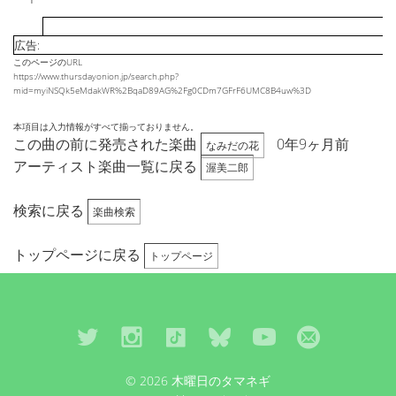
広告:
このページのURL
https://www.thursdayonion.jp/search.php?
mid=myiNSQk5eMdakWR%2BqaD89AG%2Fg0CDm7GFrF6UMC8B4uw%3D
本項目は入力情報がすべて揃っておりません。
この曲の前に発売された楽曲
0年9ヶ月前
なみだの花
アーティスト楽曲一覧に戻る
渥美二郎
検索に戻る
楽曲検索
トップページに戻る
トップページ
© 2026 木曜日のタマネギ