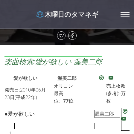
木曜日のタマネギ
楽曲検索:愛が欲しい 渥美二郎
愛が欲しい
渥美二郎
オリコン
売上枚数
発売日:2010年06月
最高
(参考):-万
23日(平成22年)
位:
77位
枚
●愛が欲しい
渥美二郎
1