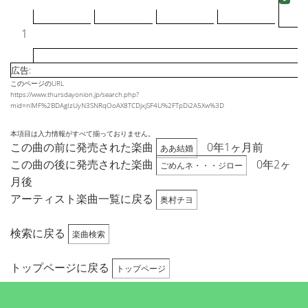
1
広告:
このページのURL
https://www.thursdayonion.jp/search.php?
mid=nlMF%2BDAgIzUyN3SNRqOoAX8TCDjxjSF4U%2FTpDi2A5Xw%3D
本項目は入力情報がすべて揃っておりません。
この曲の前に発売された楽曲
0年1ヶ月前
ああ結婚
この曲の後に発売された楽曲
0年2ヶ
ごめんネ・・・ジロー
月後
アーティスト楽曲一覧に戻る
奥村チヨ
検索に戻る
楽曲検索
トップページに戻る
トップページ