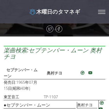
木曜日のタマネギ
楽曲検索:セプテンバー・ムーン 奥村
チヨ
セプテンバー・ム
奥村チヨ
ーン
発売日:1965年07月
15日(昭和40年)
東芝音工
TP-1107
●セプテンバー・ムーン
奥村チヨ