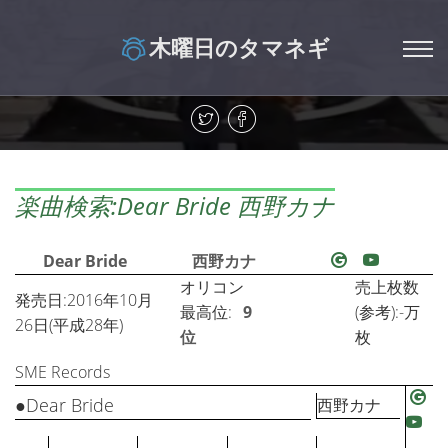
木曜日のタマネギ
楽曲検索:Dear Bride 西野カナ
Dear Bride
西野カナ
オリコン
売上枚数
発売日:2016年10月
最高位:
9
(参考):-万
26日(平成28年)
位
枚
SME Records
●Dear Bride
西野カナ