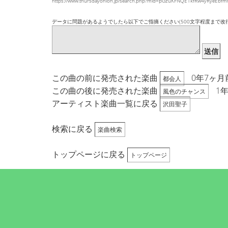
https://www.thursdayonion.jp/search.php?mid=pGzuKFNQE1kfRw4yRyeEb
データに問題があるようでしたら以下でご指摘ください(500文字程度まで改
送信
この曲の前に発売された楽曲
0年7ヶ月
都会人
この曲の後に発売された楽曲
1
風色のチャンス
アーティスト楽曲一覧に戻る
沢田聖子
検索に戻る
楽曲検索
トップページに戻る
トップページ