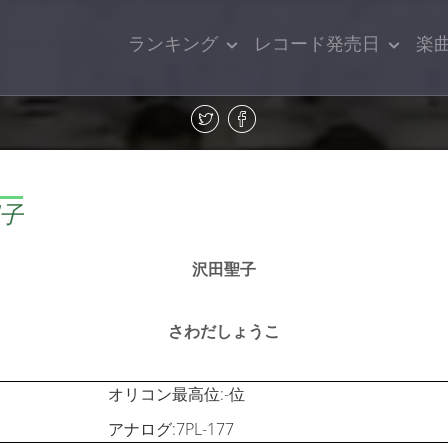
ランキング
レコード発売日
楽
聖子
沢田聖子
さわだしょうこ
オリコン最高位:-位
アナログ:7PL-177