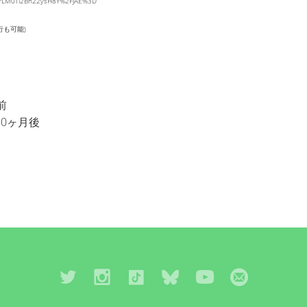
fmrLM0Ti2Bn22ysH8Y%2FjAE%3D
行も可能)
前
年0ヶ月後