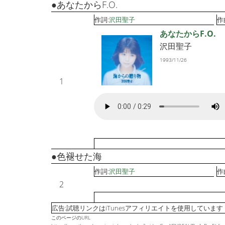
●あなたからF.O.
作詞:
沢田聖子
作
あなたからF.O.
沢田聖子
1993/11/26
1
●色褪せた海
作詞:
沢田聖子
作
2
広告:試聴リンクはiTunesアフィリエイトを使用しています
このページのURL