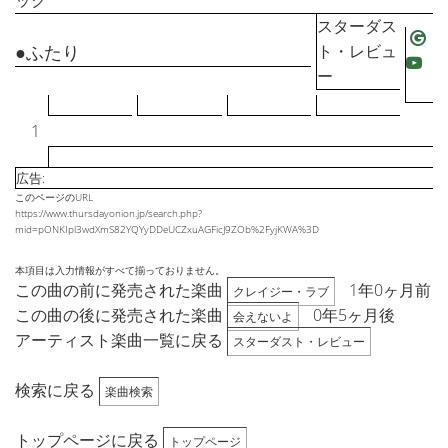
ック
スターダス
●ふたり
ト・レビュ
ー
1
広告:
このページのURL
https://www.thursdayonion.jp/search.php?
mid=pONKIpl3wdXmS82YQYyDDeUCZxuAGFicJ9ZOb%2FyjKWA%3D
本項目は入力情報がすべて揃っておりません。
この曲の前に発売された楽曲
1年0ヶ月前
クレイジー・ラブ
この曲の後に発売された楽曲
0年5ヶ月後
会えないよ
アーティスト楽曲一覧に戻る
スターダスト・レビュー
検索に戻る
楽曲検索
トップページに戻る
トップページ