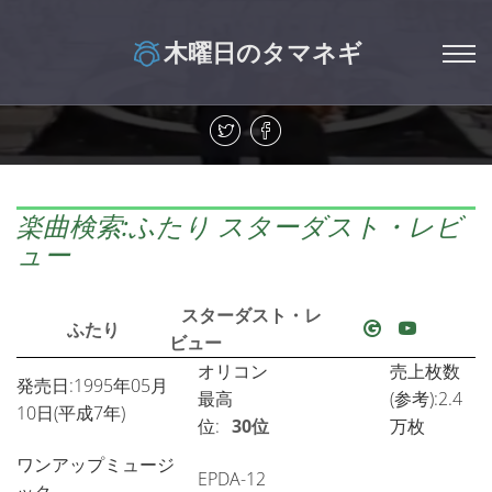
木曜日のタマネギ
楽曲検索:ふたり スターダスト・レビ
ュー
スターダスト・レ
ふたり
ビュー
オリコン
売上枚数
発売日:1995年05月
最高
(参考):2.4
10日(平成7年)
位:
30位
万枚
ワンアップミュージ
EPDA-12