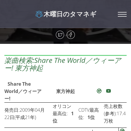
木曜日のタマネギ
楽曲検索:Share The World／ウィーア
ー! 東方神起
Share The
World／ウィーア
東方神起
ー!
オリコン
売上枚数
発売日:2009年04月
CDTV最高
最高位:
1
(参考):17.4
22日(平成21年)
位:
1位
位
万枚