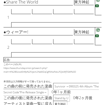
●Share The World
東方神起
1
●ウィーアー!
東方神起
2
広告:
このページのURL
https://www.thursdayonion.jp/search.php?
mid=rK%2BSUodl34fp%2FzJom2NeMZqCgF64wFdsLFQls9fjTGM%3D
本項目は入力情報がすべて揃っておりません。
この曲の前に発売された楽曲
Survivor ～090325 4th Album "The
0年1ヶ月前
Secret Code"Pre-Release Single～
この曲の後に発売された楽曲
0年2ヶ月後
Stand by U
アーティスト楽曲一覧に戻る
東方神起