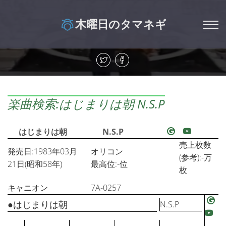
木曜日のタマネギ
楽曲検索:はじまりは朝 N.S.P
はじまりは朝
N.S.P
売上枚数
発売日:1983年03月
オリコン
(参考):-万
21日(昭和58年)
最高位:-位
枚
キャニオン
7A-0257
●はじまりは朝
N.S.P