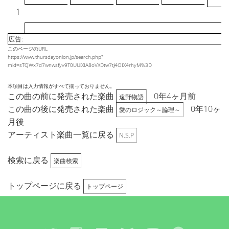
1
広告:
このページのURL
https://www.thursdayonion.jp/search.php?
mid=sTQWx7d7wnwsfyv9T0UUlXIA8oVXDtw7tJ4OIX4rhyM%3D
本項目は入力情報がすべて揃っておりません。
この曲の前に発売された楽曲
0年4ヶ月前
遠野物語
この曲の後に発売された楽曲
0年10ヶ
愛のロジック～論理～
月後
アーティスト楽曲一覧に戻る
N.S.P
検索に戻る
楽曲検索
トップページに戻る
トップページ