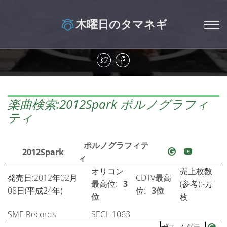
木曜日のタマネギ
楽曲検索:2012Spark ポルノグラフィ
ティ
ポルノグラフィテ
2012Spark
ィ
オリコン
売上枚数
発売日:2012年02月
CDTV最高
最高位:
3
(参考):-万
08日(平成24年)
位:
3位
位
枚
SME Records
SECL-1063