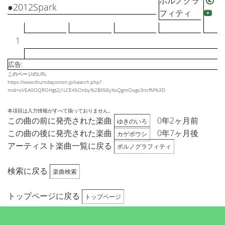
ポルノグラ
●2012Spark
フィティ
1
広告:
このページのURL
https://www.thursdayonion.jp/search.php?
mid=sVEA0OQROHgt2j1LCE45Onby%2BX56yXoQgmOogs3ncfM%3D
本項目は入力情報がすべて揃っておりません。
この曲の前に発売された楽曲
0年2ヶ月前
ゆきのいろ
この曲の後に発売された楽曲
0年7ヶ月後
カゲボウシ
アーティスト楽曲一覧に戻る
ポルノグラフィティ
検索に戻る
楽曲検索
トップページに戻る
トップページ