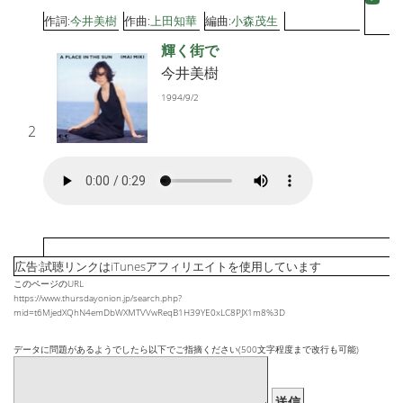
作詞:
今井美樹
作曲:
上田知華
編曲:
小森茂生
輝く街で
今井美樹
1994/9/2
2
広告:試聴リンクはiTunesアフィリエイトを使用しています
このページのURL
https://www.thursdayonion.jp/search.php?
mid=t6MjedXQhN4emDbWXMTVVwReqB1H39YE0xLC8PJX1m8%3D
データに問題があるようでしたら以下でご指摘ください(500文字程度まで改行も可能)
送信