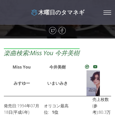
木曜日のタマネギ
楽曲検索:Miss You 今井美樹
Miss You
今井美樹
みすゆー
いまいみき
売上枚数
発売日:1994年07月
オリコン最高
(参
18日(平成6年)
位:
1位
考):80.3万