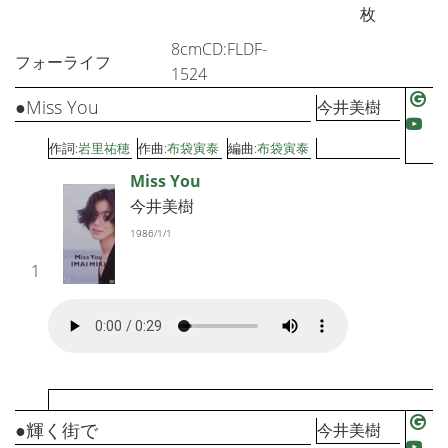
枚
8cmCD:FLDF-
フォーライフ
1524
●Miss You
今井美樹
作詞:
岩里祐穂
作曲:
布袋寅泰
編曲:
布袋寅泰
Miss You
今井美樹
1986/1/1
1
●輝く街で
今井美樹