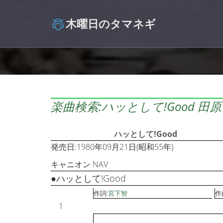
木曜日のタマネギ
楽曲検索:ハッとして!Good 田
ハッとして!Good
発売日:1980年09月21日(昭和55年)
キャニオン NAV
●ハッとして!Good
作詞:
宮下智
作
1