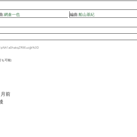
曲:
網倉一也
編曲:
船山基紀
kS1pNA1a0hakqZR9EuoJjk%3D
行も可能)
ヶ月前
後