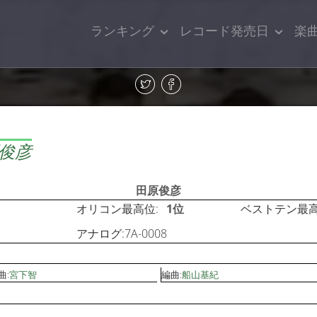
ランキング
レコード発売日
楽
原俊彦
田原俊彦
オリコン最高位:
1位
ベストテン最高
アナログ:7A-0008
曲:
宮下智
編曲:
船山基紀