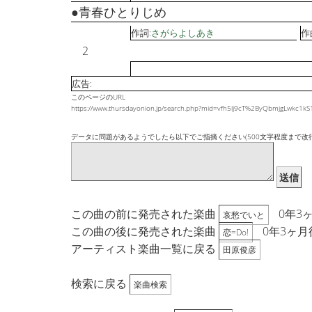
●青春ひとりじめ
作詞:
さがらよしあき
作
2
広告:
このページのURL
https://www.thursdayonion.jp/search.php?mid=vfh5lj9cT%2ByQbmjgLwkc1
データに問題があるようでしたら以下でご指摘ください(500文字程度まで改
送信
この曲の前に発売された楽曲
0年3
哀愁でいと
この曲の後に発売された楽曲
0年3ヶ月
恋=Do!
アーティスト楽曲一覧に戻る
田原俊彦
検索に戻る
楽曲検索