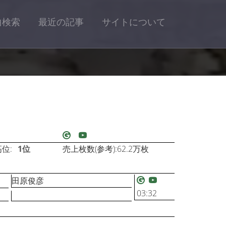
曲検索
最近の記事
サイトについて
位:
1位
売上枚数(参考):62.2万枚
田原俊彦
03:32