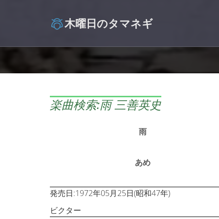
木曜日のタマネギ
楽曲検索:雨 三善英史
雨
あめ
発売日:1972年05月25日(昭和47年)
ビクター