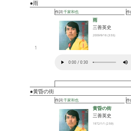
●雨
作詞:
千家和也
作
雨
三善英史
2009/9/16 (3:55)
1
●黄昏の街
作詞:
千家和也
作
黄昏の街
三善英史
1972/1/1 (2:59)