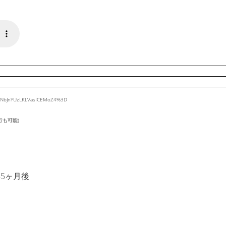
41NbJnYUzLKLVasICEMoZ4%3D
行も可能)
年5ヶ月後