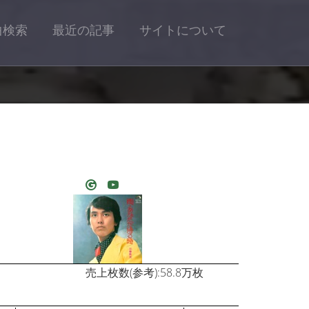
曲検索
最近の記事
サイトについて
売上枚数(参考):58.8万枚