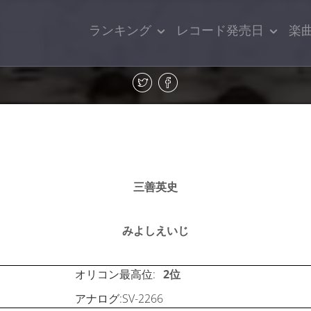
ランキング
レコード発売日
楽
三善英史
みよしえいじ
オリコン最高位:
2位
アナログ:SV-2266