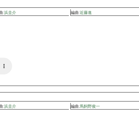
曲:
浜圭介
編曲:
近藤進
曲:
浜圭介
編曲:
馬飼野俊一