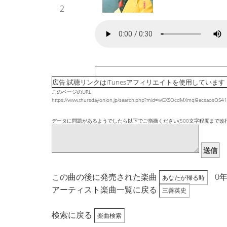
2
広告:試聴リンクはiTunesアフィリエイトを使用しています
このページのURL
https://www.thursdayonion.jp/search.php?mid=wGXSOcdMXmql9ecsaosOS
データに問題があるようでしたら以下でご指摘ください(500文字程度まで改
送信
この曲の後に発売された楽曲
0
あなたが帰る時
アーティスト楽曲一覧に戻る
三善英史
検索に戻る
楽曲検索