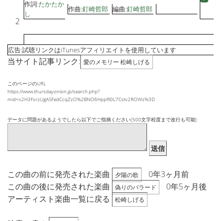
作詞:
たかたか
作曲:
釘崎哲郎
編曲:
釘崎哲郎
し
2
広告:試聴リンクはiTunesアフィリエイトを使用しています
当サイト記事リンク:
愛のメモリー 松崎しげる
このページのURL
https://www.thursdayonion.jp/search.php?
mid=x2H3FsrzUgASFedCcqZzO%2BNO6Hppfll0L7Cstv2ROWs%3D
データに問題があるようでしたら以下でご指摘ください(500文字程度まで改行も可能)
送信
この曲の前に発売された楽曲
0年3ヶ月前
夕陽の歌
この曲の後に発売された楽曲
0年5ヶ月後
偽りのバラード
アーティスト楽曲一覧に戻る
松崎しげる