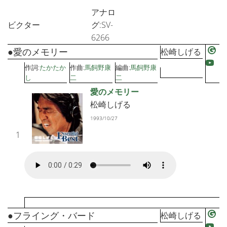
アナロ
ビクター
グ:SV-
6266
●愛のメモリー
松崎しげる
作詞:
たかたか
作曲:
馬飼野康
編曲:
馬飼野康
し
二
二
愛のメモリー
松崎しげる
1993/10/27
1
●フライング・バード
松崎しげる