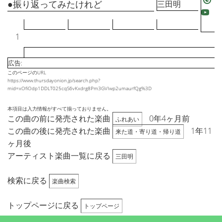
●振り返ってみたけれど
三田明
1
広告:
このページのURL
https://www.thursdayonion.jp/search.php?
mid=xOfiOdp1DDLT025cqS6vKxdrg8Pm3GVIwp2umaurfQg%3D
本項目は入力情報がすべて揃っておりません。
この曲の前に発売された楽曲
0年4ヶ月前
ふれあい
この曲の後に発売された楽曲
1年11
来た道・寄り道・帰り道
ヶ月後
アーティスト楽曲一覧に戻る
三田明
検索に戻る
楽曲検索
トップページに戻る
トップページ