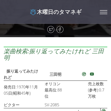
木曜日のタマネギ
楽曲検索:振り返ってみたけれど 三田
明
振り返ってみたけ
三田明
れど
オリコン
売上枚数
発売日:1970年11月
最高位:88
(参考):0.7
05日(昭和45年)
位
万枚
ビクター
SV-2085